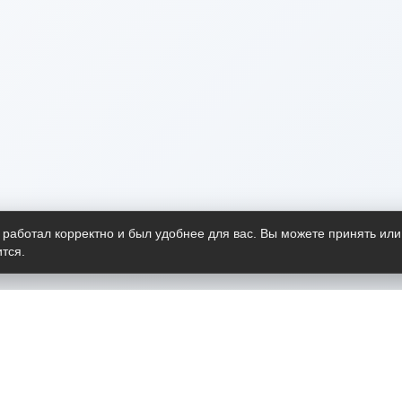
 работал корректно и был удобнее для вас. Вы можете принять или
тся.
Telegram-канал
О пр
Весь 
прило
Открыт
Проект