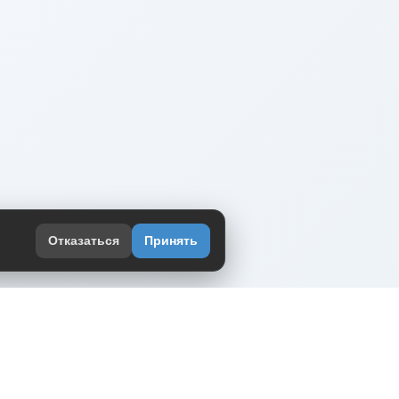
Отказаться
Принять
оекте
юмор интернета в одном месте — в
жении DVPrikol.
ь приложение
 работает на инфраструктуре Timeweb Cloud