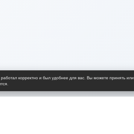
 работал корректно и был удобнее для вас. Вы можете принять или
тся.
Telegram-канал
О пр
Весь 
прило
Открыт
Проект