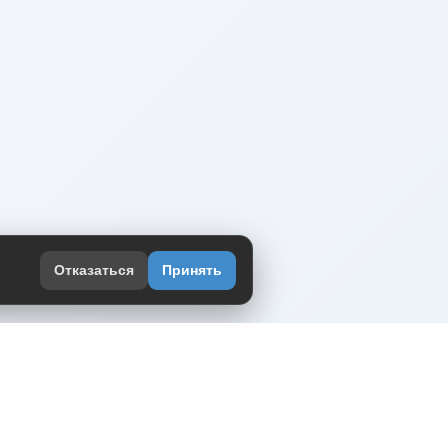
Отказаться
Принять
оекте
юмор интернета в одном месте — в
жении DVPrikol.
ь приложение
 работает на инфраструктуре Timeweb Cloud