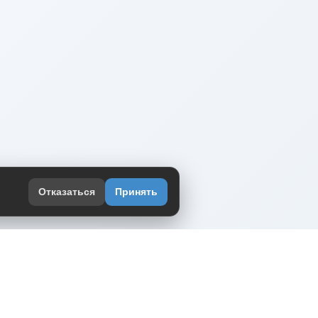
Отказаться
Принять
оекте
юмор интернета в одном месте — в
жении DVPrikol.
ь приложение
 работает на инфраструктуре Timeweb Cloud