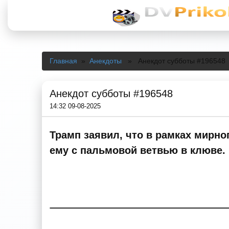
Главная
»
Анекдоты
» Анекдот субботы #196548
Анекдот субботы #196548
14:32 09-08-2025
Трамп заявил, что в рамках мирн
ему с пальмовой ветвью в клюве.