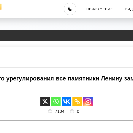
Skip
ПРИЛОЖЕНИЕ
ВИД
to
content
ого урегулирования все памятники Ленину з
7104
0