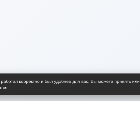
 работал корректно и был удобнее для вас. Вы можете принять или
тся.
Telegram-канал
О пр
Весь 
прило
Открыт
Проект