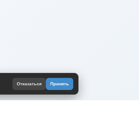
Отказаться
Принять
оекте
юмор интернета в одном месте — в
жении DVPrikol.
ь приложение
 работает на инфраструктуре Timeweb Cloud