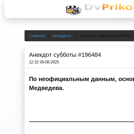
Главная
»
Анекдоты
» Анекдот субботы #196484
Анекдот субботы #196484
12:32 09-08-2025
По неофициальным данным, основн
Медведева.