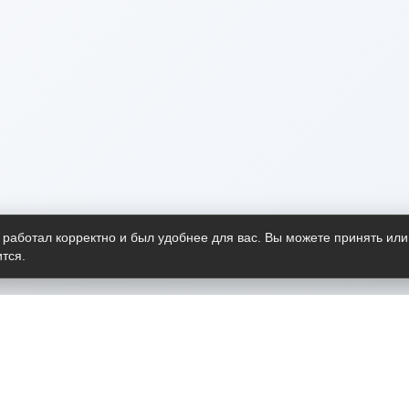
 работал корректно и был удобнее для вас. Вы можете принять или
тся.
Telegram-канал
О пр
Весь 
прило
Открыт
Проект