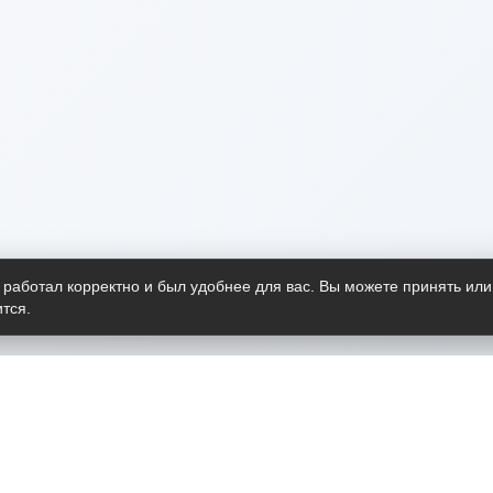
 работал корректно и был удобнее для вас. Вы можете принять или
тся.
Telegram-канал
О пр
Весь 
прило
Открыт
Проект