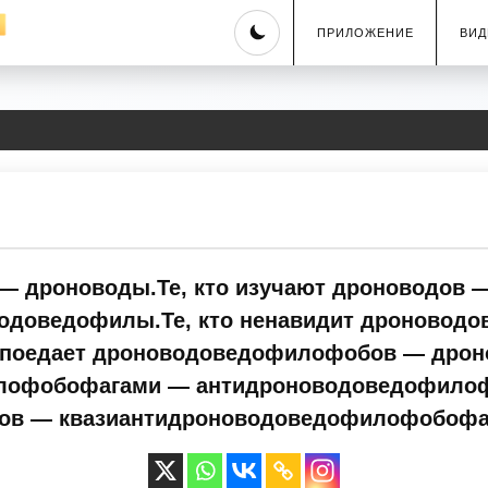
Skip
ПРИЛОЖЕНИЕ
ВИД
to
content
 — дроноводы.Те, кто изучают дроноводов 
одоведофилы.Те, кто ненавидит дроновод
 поедает дроноводоведофилофобов — дрон
лофобофагами — антидроноводоведофилофоб
ов — квазиантидроноводоведофилофобофа