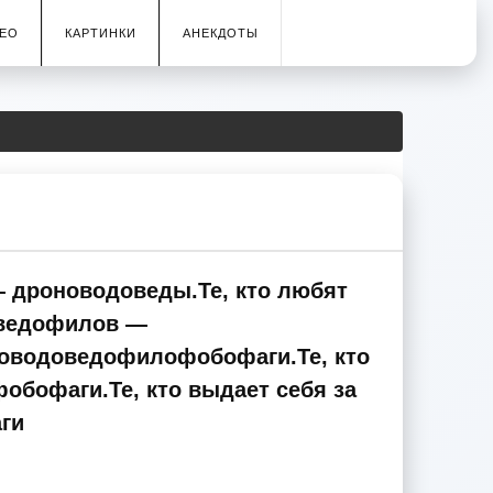
ЕО
КАРТИНКИ
АНЕКДОТЫ
— дроноводоведы.Те, кто любят
оведофилов —
оводоведофилофобофаги.Те, кто
офаги.Те, кто выдает себя за
ги