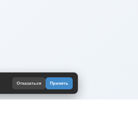
Отказаться
Принять
оекте
юмор интернета в одном месте — в
жении DVPrikol.
ь приложение
 работает на инфраструктуре Timeweb Cloud