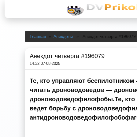
Главная
»
Анекдоты
» Анекдот четверга #196079
Анекдот четверга #196079
14:32 07-08-2025
Те, кто управляют беспилотником
читать дроноводоведов — дронов
дроноводоведофилофобы.Те, кто
ведет борьбу с дроноводоведофи
антидроноводоведофилофобофаг