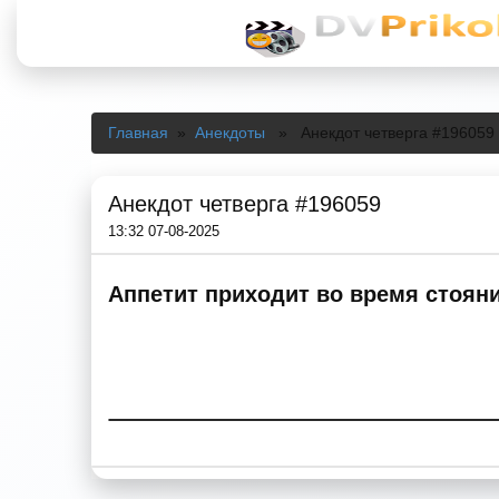
Главная
»
Анекдоты
» Анекдот четверга #196059
Анекдот четверга #196059
13:32 07-08-2025
Аппетит приходит во время стояни