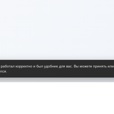
 работал корректно и был удобнее для вас. Вы можете принять или
тся.
Telegram-канал
О пр
Весь 
прило
Открыт
Проект