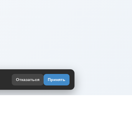
Отказаться
Принять
оекте
юмор интернета в одном месте — в
жении DVPrikol.
ь приложение
 работает на инфраструктуре Timeweb Cloud