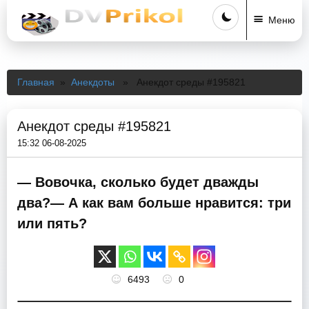
Меню
Главная
»
Анекдоты
» Анекдот среды #195821
Анекдот среды #195821
15:32 06-08-2025
— Вовочка, сколько будет дважды
два?— А как вам больше нравится: три
или пять?
6493
0