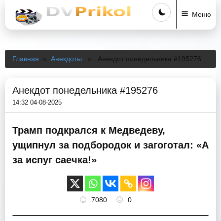
Меню
Главная
»
Анекдоты
» Анекдот понедельника #195276
Анекдот понедельника #195276
14:32 04-08-2025
Трамп подкрался к Медведеву,
ущипнул за подбородок и загоготал: «А
за испуг саечка!»
7080
0