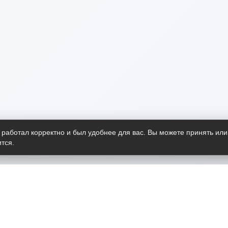
 работал корректно и был удобнее для вас. Вы можете принять или
тся.
Telegram-канал
О пр
Весь 
прило
Открыт
Проект