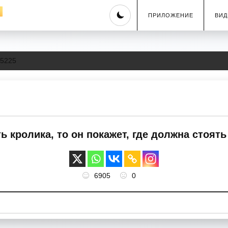
Skip
ПРИЛОЖЕНИЕ
ВИД
to
content
5225
 кролика, то он покажет, где должна стоять
6905
0