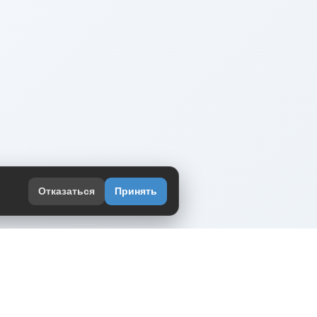
Отказаться
Принять
оекте
юмор интернета в одном месте — в
жении DVPrikol.
ь приложение
 работает на инфраструктуре Timeweb Cloud