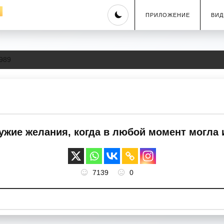
Skip
ПРИЛОЖЕНИЕ
ВИД
to
content
989
ужие желания, когда в любой момент могла 
7139
0