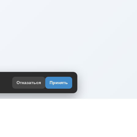
Отказаться
Принять
оекте
юмор интернета в одном месте — в
жении DVPrikol.
ь приложение
 работает на инфраструктуре Timeweb Cloud