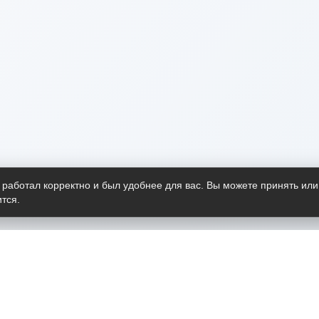
 работал корректно и был удобнее для вас. Вы можете принять или
тся.
Telegram-канал
О пр
Весь 
прило
Открыт
Проект