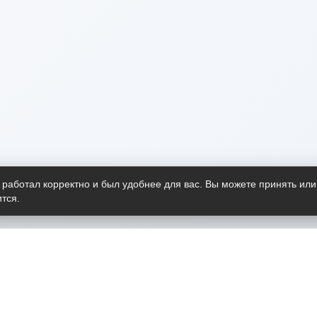
 работал корректно и был удобнее для вас. Вы можете принять или
тся.
Telegram-канал
О пр
Весь 
прило
Открыт
Проект