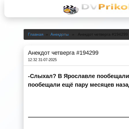
Главная
»
Анекдоты
» Анекдот четверга #194299
Анекдот четверга #194299
12:32 31-07-2025
-Слыхал? В Ярославле пообещали 
пообещали ещё пару месяцев наз