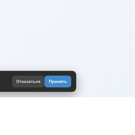
Отказаться
Принять
оекте
юмор интернета в одном месте — в
жении DVPrikol.
ь приложение
 работает на инфраструктуре Timeweb Cloud