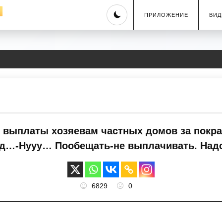
Skip
ПРИЛОЖЕНИЕ
ВИД
to
content
выплаты хозяевам частных домов за покра
ад…-Нууу… Пообещать-не выплачивать. Над
6829
0