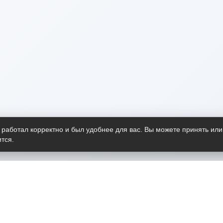
 работал корректно и был удобнее для вас. Вы можете принять или
тся.
Telegram-канал
О пр
Весь 
прило
Открыт
Проект