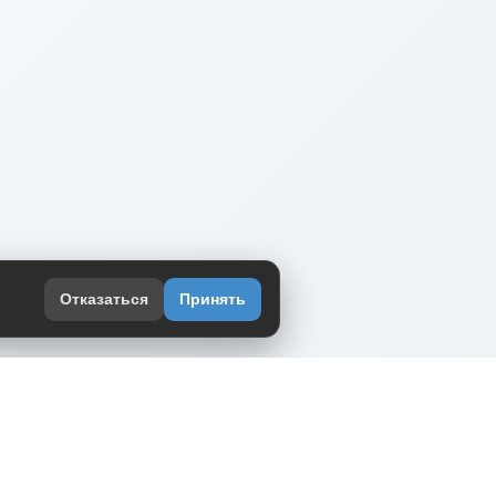
Отказаться
Принять
оекте
юмор интернета в одном месте — в
жении DVPrikol.
ь приложение
 работает на инфраструктуре Timeweb Cloud