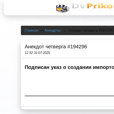
Главная
»
Анекдоты
» Анекдот четверга #194296
Анекдот четверга #194296
12:32 31-07-2025
Подписан указ о создании импорт