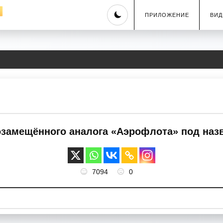
Skip
ПРИЛОЖЕНИЕ
ВИД
to
content
озамещённого аналога «Аэрофлота» под назв
7094
0