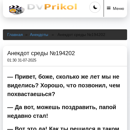
Меню
Главная
»
Анекдоты
» Анекдот среды №194202
Анекдот среды №194202
01:30 31-07-2025
— Привет, боже, сколько же лет мы не
виделись? Хорошо, что позвонил, чем
похвастаешься?
— Да вот, можешь поздравить, папой
недавно стал!
— Вот это да! Как ты решился в таком