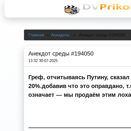
Главная
»
Анекдоты
» Анекдот среды #194050
Анекдот среды #194050
13:32 30-07-2025
Греф, отчитываясь Путину, сказал
20%.добавив что это оправдано, т
означает — мы продаём этим лоха