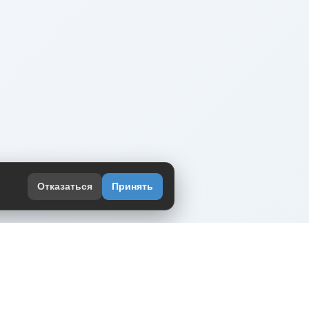
Отказаться
Принять
оекте
юмор интернета в одном месте — в
жении DVPrikol.
ь приложение
 работает на инфраструктуре Timeweb Cloud