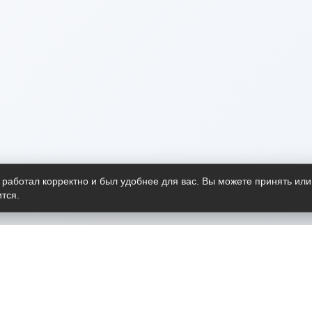
 работал корректно и был удобнее для вас. Вы можете принять или
тся.
Telegram-канал
О пр
Весь 
прило
Открыт
Проект