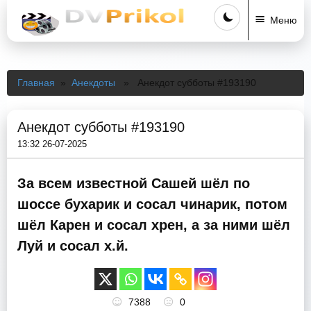
Меню
Главная
»
Анекдоты
» Анекдот субботы #193190
Анекдот субботы #193190
13:32 26-07-2025
За всем известной Сашей шёл по
шоссе бухарик и сосал чинарик, потом
шёл Карен и сосал хрен, а за ними шёл
Луй и сосал х.й.
7388
0