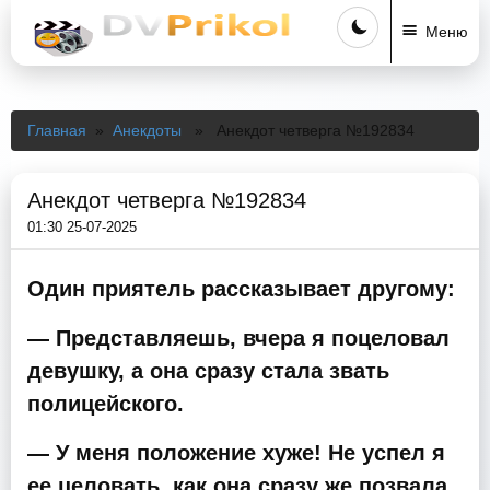
Меню
Главная
»
Анекдоты
» Анекдот четверга №192834
Анекдот четверга №192834
01:30 25-07-2025
Один приятель рассказывает другому:
— Представляешь, вчера я поцеловал
девушку, а она сразу стала звать
полицейского.
— У меня положение хуже! Не успел я
ее целовать, как она сразу же позвала