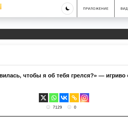
Skip
ПРИЛОЖЕНИЕ
ВИД
to
content
илась, чтобы я об тебя грелся?» — игриво 
7129
0