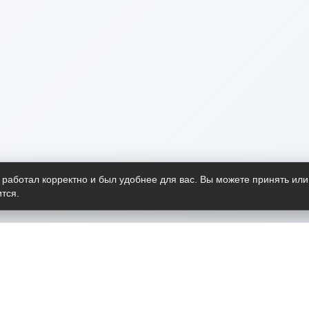
 работал корректно и был удобнее для вас. Вы можете принять или
тся.
Telegram-канал
О пр
Весь 
прило
Открыт
Проект