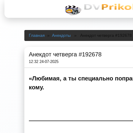
Главная
»
Анекдоты
» Анекдот четверга #192678
Анекдот четверга #192678
12:32 24-07-2025
«Любимая, а ты специально поправ
кому.