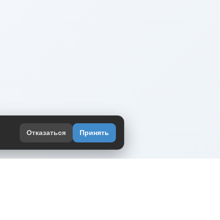
Отказаться
Принять
оекте
юмор интернета в одном месте — в
жении DVPrikol.
ь приложение
 работает на инфраструктуре Timeweb Cloud