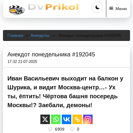
Меню
Главная
»
Анекдоты
» Анекдот понедельника #192045
Анекдот понедельника #192045
17:32 21-07-2025
Иван Васильевич выходит на балкон у
Шурика, и видит Москва-центр…- Ух
ты, ёптить! Чёртова башня посередь
Москвы!? Заебали, демоны!
6909
0