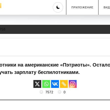
Skip
ПРИЛОЖЕНИЕ
ВИД
to
content
758
лотники на американские «Пэтриоты». Остал
учать зарплату беспилотниками.
7572
0