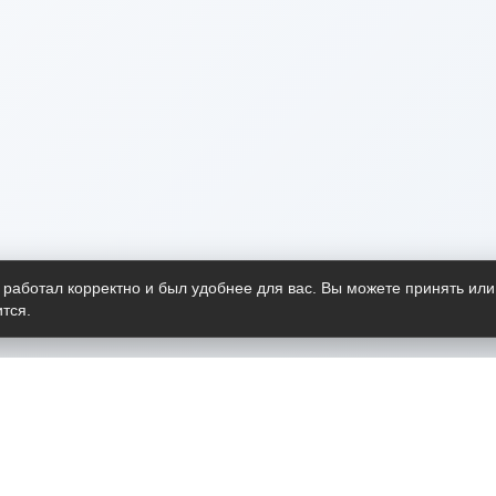
 работал корректно и был удобнее для вас. Вы можете принять или
тся.
Telegram-канал
О пр
Весь 
прило
Открыт
Проект