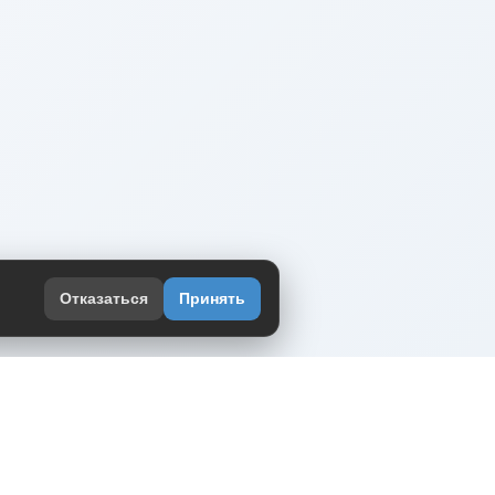
Отказаться
Принять
оекте
юмор интернета в одном месте — в
жении DVPrikol.
ь приложение
 работает на инфраструктуре Timeweb Cloud