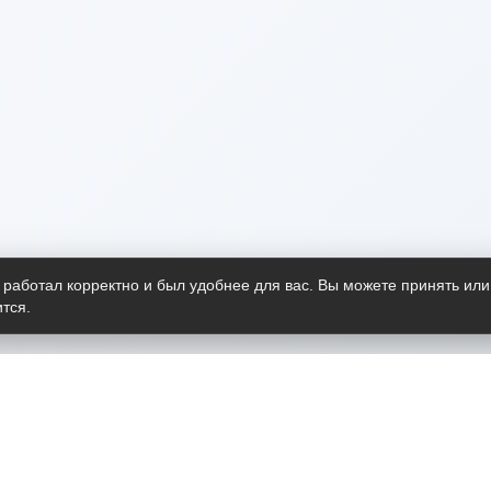
 работал корректно и был удобнее для вас. Вы можете принять или
тся.
Telegram-канал
О пр
Весь 
прило
Открыт
Проект