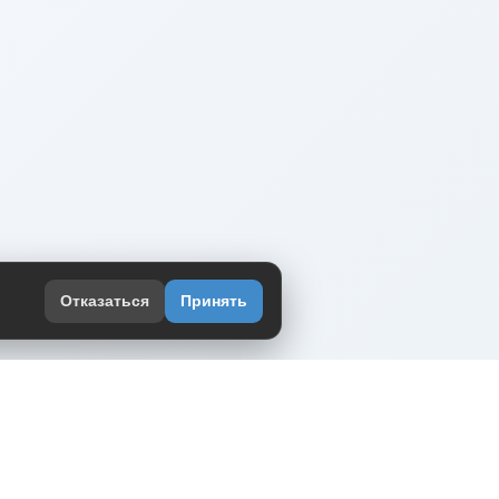
Отказаться
Принять
оекте
юмор интернета в одном месте — в
жении DVPrikol.
ь приложение
 работает на инфраструктуре Timeweb Cloud