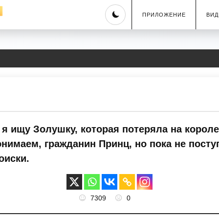
Skip
ПРИЛОЖЕНИЕ
ВИД
to
content
 я ищу Золушку, которая потеряла на корол
нимаем, гражданин Принц, но пока не посту
оиски.
7309
0