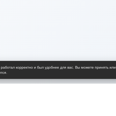
 работал корректно и был удобнее для вас. Вы можете принять или
тся.
Telegram-канал
О пр
Весь 
прило
Открыт
Проект