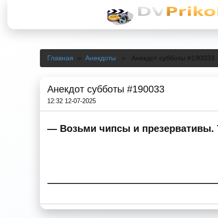
Главная
»
Анекдоты
» Анекдот субботы #190033
Анекдот субботы #190033
12:32 12-07-2025
— Возьми чипсы и презервативы. 