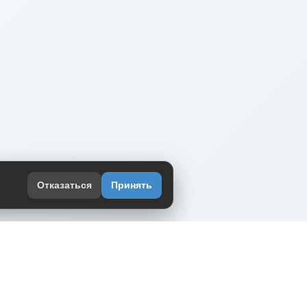
Отказаться
Принять
оекте
юмор интернета в одном месте — в
жении DVPrikol.
ь приложение
 работает на инфраструктуре Timeweb Cloud