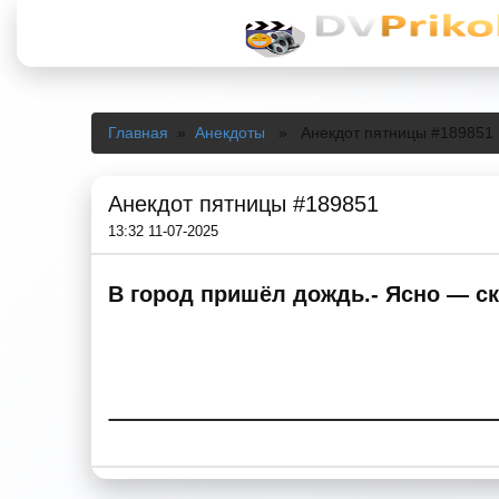
Главная
»
Анекдоты
» Анекдот пятницы #189851
Анекдот пятницы #189851
13:32 11-07-2025
В город пришёл дождь.- Ясно — ск