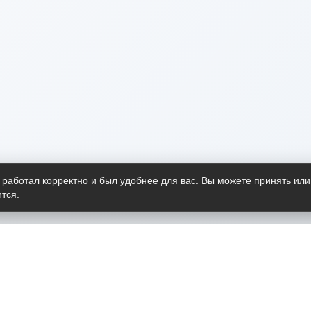
 работал корректно и был удобнее для вас. Вы можете принять или
тся.
Telegram-канал
О пр
Весь 
прило
Открыт
Проект