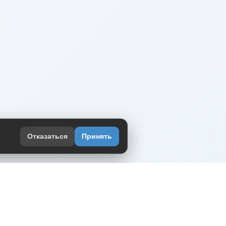
Отказаться
Принять
оекте
юмор интернета в одном месте — в
жении DVPrikol.
ь приложение
 работает на инфраструктуре Timeweb Cloud