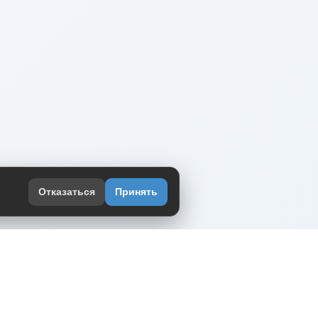
Отказаться
Принять
оекте
юмор интернета в одном месте — в
жении DVPrikol.
ь приложение
 работает на инфраструктуре Timeweb Cloud