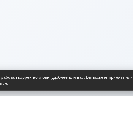
 работал корректно и был удобнее для вас. Вы можете принять или
тся.
Telegram-канал
О пр
Весь 
прило
Открыт
Проект