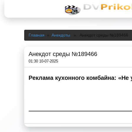
Главная
»
Анекдоты
» Анекдот среды №189466
Анекдот среды №189466
01:30 10-07-2025
Реклама кухонного комбайна: «Не 