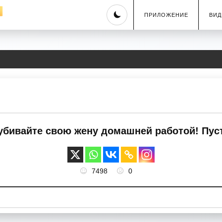
Skip
ПРИЛОЖЕНИЕ
ВИД
to
content
убивайте свою жену домашней работой! Пуст
7498
0