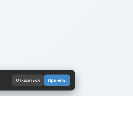
Отказаться
Принять
оекте
юмор интернета в одном месте — в
жении DVPrikol.
ь приложение
 работает на инфраструктуре Timeweb Cloud