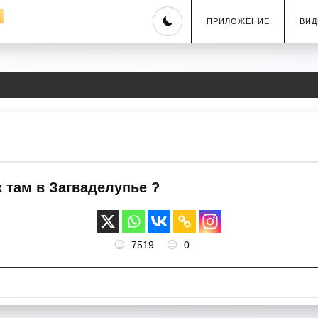
Skip
ПРИЛОЖЕНИЕ
ВИД
to
content
к там в Загваделупье ?
7519
0