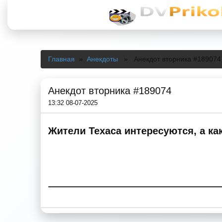
Главная
»
Анекдоты
» Анекдот вторника #189074
Анекдот вторника #189074
13:32 08-07-2025
Жители Техаса интересуются, а ка