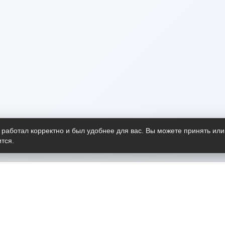
 работал корректно и был удобнее для вас. Вы можете принять или
тся.
Telegram-канал
О пр
Весь 
прило
Открыт
Проект