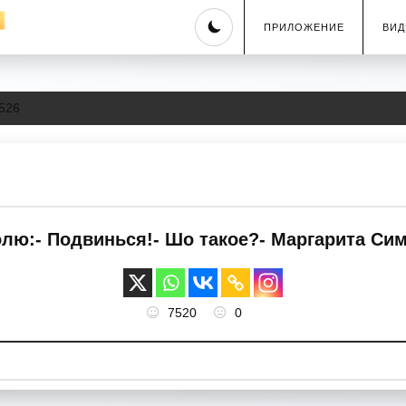
Skip
ПРИЛОЖЕНИЕ
ВИД
to
content
526
олю:- Подвинься!- Шо такое?- Маргарита Си
7520
0