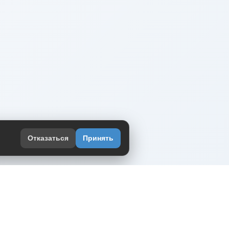
Отказаться
Принять
оекте
юмор интернета в одном месте — в
жении DVPrikol.
ь приложение
 работает на инфраструктуре Timeweb Cloud