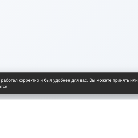
 работал корректно и был удобнее для вас. Вы можете принять или
тся.
Telegram-канал
О пр
Весь 
прило
Открыт
Проект