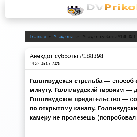
Главная
»
Анекдоты
» Анекдот субботы #188398
Анекдот субботы #188398
14:32 05-07-2025
Голливудская стрельба — способ с
минуту. Голливудский героизм — д
Голливудское предательство — со
по открытому каналу. Голливудск
камеру не пролезешь (попробовал 