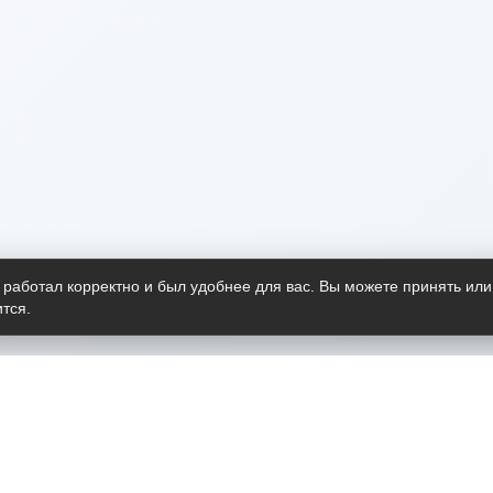
 работал корректно и был удобнее для вас. Вы можете принять или
тся.
Telegram-канал
О пр
Весь 
прило
Открыт
Проект