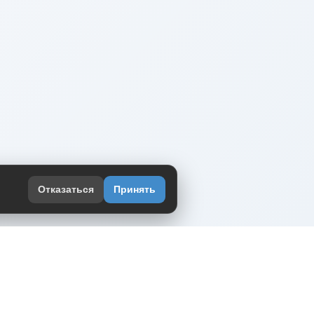
Отказаться
Принять
оекте
юмор интернета в одном месте — в
жении DVPrikol.
ь приложение
 работает на инфраструктуре Timeweb Cloud