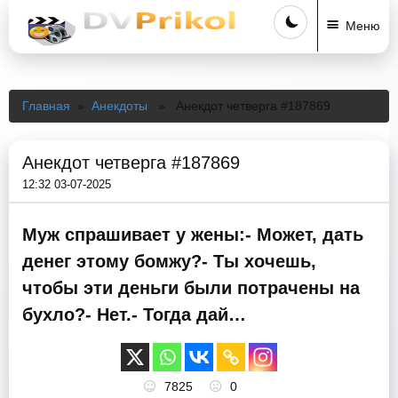
Меню
Главная
»
Анекдоты
» Анекдот четверга #187869
Анекдот четверга #187869
12:32 03-07-2025
Муж спрашивает у жены:- Может, дать
денег этому бомжу?- Ты хочешь,
чтобы эти деньги были потрачены на
бухло?- Нет.- Тогда дай…
7825
0