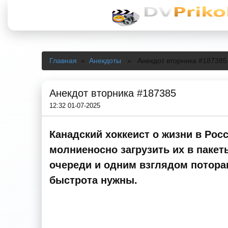
Главная
»
Анекдоты
» Анекдот вторника #187385
Анекдот вторника #187385
12:32 01-07-2025
Канадский хоккеист о жизни в Рос
молниеносно загрузить их в пакет
очереди и одним взглядом поторап
быстрота нужны.