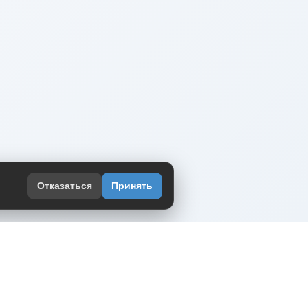
Отказаться
Принять
оекте
юмор интернета в одном месте — в
жении DVPrikol.
ь приложение
 работает на инфраструктуре Timeweb Cloud