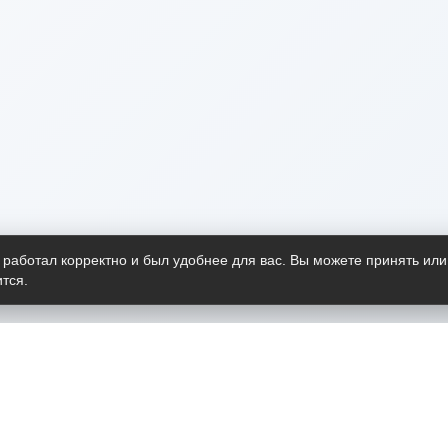
 работал корректно и был удобнее для вас. Вы можете принять или
тся.
Telegram-канал
О пр
Весь 
прило
Открыт
Проект