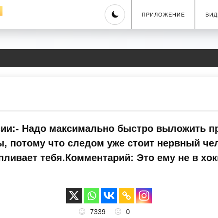
Skip
ПРИЛОЖЕНИЕ
ВИД
to
content
сии:- Надо максимально быстро выложить пр
ы, потому что следом уже стоит нервный че
ливает тебя.Комментарий: Это ему не в хокк
7339
0