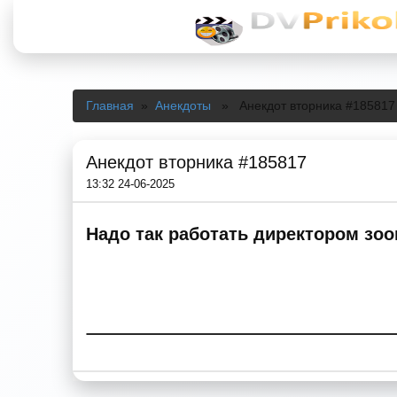
Главная
»
Анекдоты
» Анекдот вторника #185817
Анекдот вторника #185817
13:32 24-06-2025
Надо так работать директором зоо