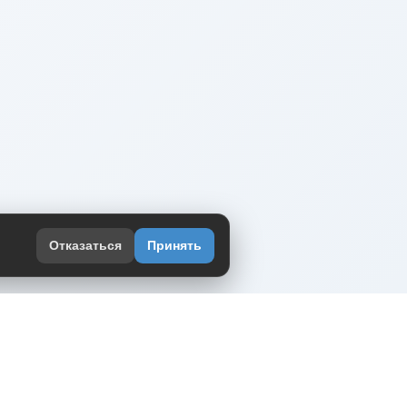
Отказаться
Принять
оекте
юмор интернета в одном месте — в
жении DVPrikol.
ь приложение
 работает на инфраструктуре Timeweb Cloud