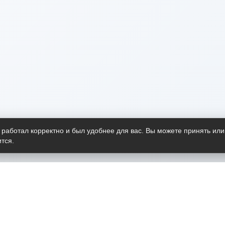
 работал корректно и был удобнее для вас. Вы можете принять или
тся.
Telegram-канал
О пр
Весь 
прило
Открыт
Проект