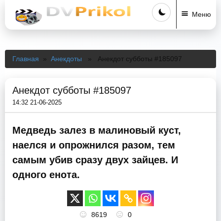
Меню
Главная
»
Анекдоты
» Анекдот субботы #185097
Анекдот субботы #185097
14:32 21-06-2025
Медведь залез в малиновый куст,
наелся и опрожнился разом, тем
самым убив сразу двух зайцев. И
одного енота.
8619
0