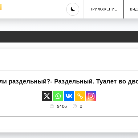
Skip
ПРИЛОЖЕНИЕ
ВИД
to
content
и раздельный?- Раздельный. Туалет во двор
9406
0