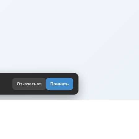
Отказаться
Принять
оекте
юмор интернета в одном месте — в
жении DVPrikol.
ь приложение
 работает на инфраструктуре Timeweb Cloud