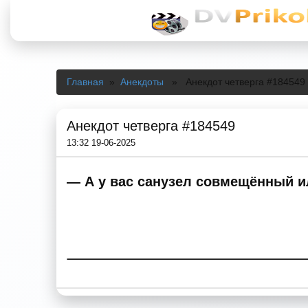
Главная
»
Анекдоты
» Анекдот четверга #184549
Анекдот четверга #184549
13:32 19-06-2025
— А у вас санузел совмещённый ил