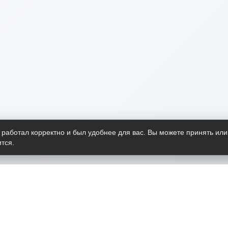
 работал корректно и был удобнее для вас. Вы можете принять или
тся.
Telegram-канал
О пр
Весь 
прило
Открыт
Проект