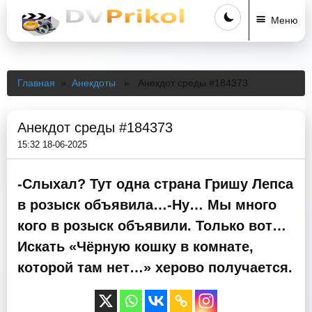
Меню
Главная
»
Анекдоты
» Анекдот среды #184373
Анекдот среды #184373
15:32 18-06-2025
-Слыхал? Тут одна страна Гришу Лепса
в розыск объявила…-Ну… Мы много
кого в розыск объявили. Только вот…
Искать «Чёрную кошку в комнате,
которой там нет…» херово получается.