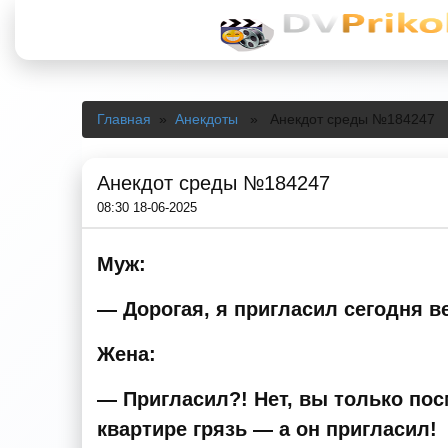
Главная
»
Анекдоты
» Анекдот среды №184247
Анекдот среды №184247
08:30 18-06-2025
Муж:
— Дорогая, я пригласил сегодня в
Жена:
— Пригласил?! Нет, вы только посм
квартире грязь — а он пригласил!