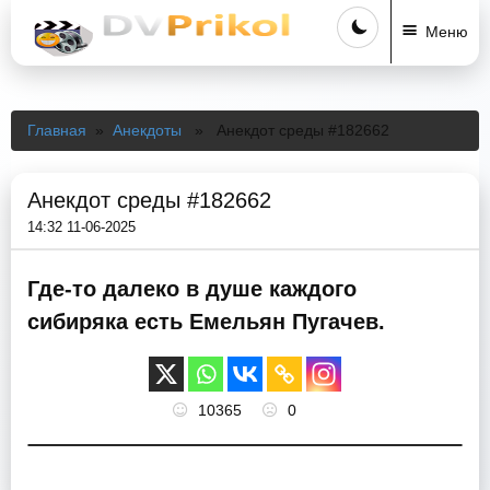
Меню
Главная
»
Анекдоты
» Анекдот среды #182662
Анекдот среды #182662
14:32 11-06-2025
Где-то далеко в душе каждого
сибиряка есть Емельян Пугачев.
10365
0