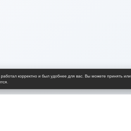
 работал корректно и был удобнее для вас. Вы можете принять или
тся.
Telegram-канал
О пр
Весь 
прило
Открыт
Проект