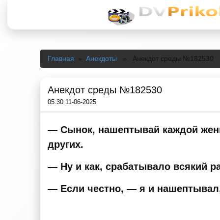
Главная
»
Анекдоты
» Анекдот среды №182530
Анекдот среды №182530
05:30 11-06-2025
— Сынок, нашептывай каждой женщин
других.
— Ну и как, срабатывало всякий ра
— Если честно, — я и нашептывал