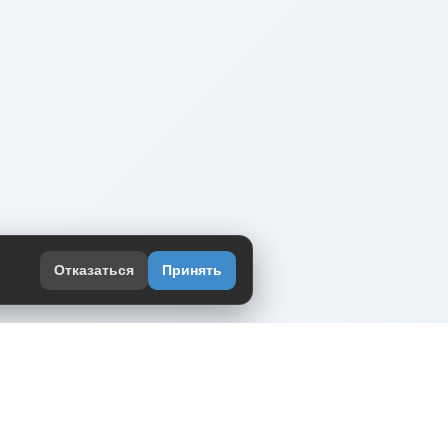
Отказаться
Принять
оекте
юмор интернета в одном месте — в
жении DVPrikol.
ь приложение
 работает на инфраструктуре Timeweb Cloud