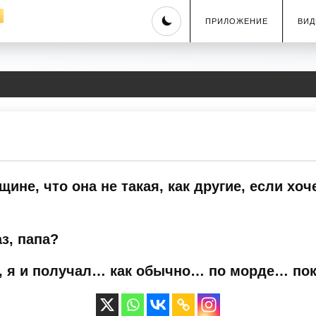
Skip
ПРИЛОЖЕНИЕ
ВИД
to
content
е, что она не такая, как другие, если хоче
з, папа?
, я и получал… как обычно… по морде… по