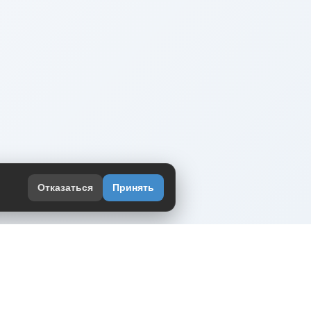
Отказаться
Принять
оекте
юмор интернета в одном месте — в
жении DVPrikol.
ь приложение
 работает на инфраструктуре Timeweb Cloud