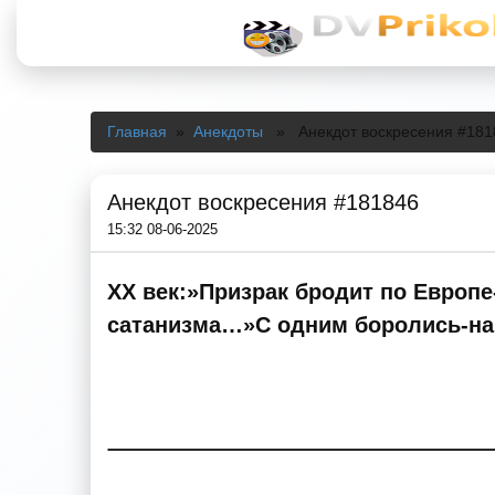
Главная
»
Анекдоты
» Анекдот воскресения #181
Анекдот воскресения #181846
15:32 08-06-2025
XX век:»Призрак бродит по Европ
сатанизма…»С одним боролись-на