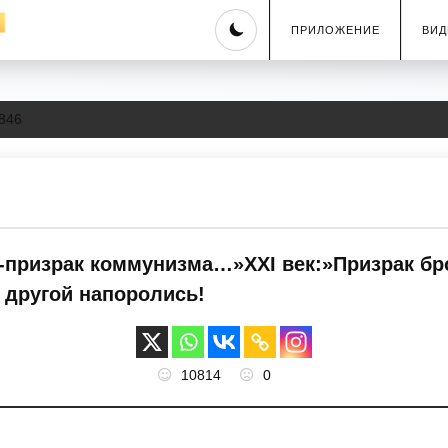
Skip
ПРИЛОЖЕНИЕ
ВИД
to
content
846
е-призрак коммунизма…»XXI век:»Призрак бр
 другой напоролись!
10814
0