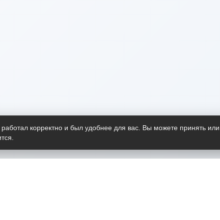
 работал корректно и был удобнее для вас. Вы можете принять или
тся.
Telegram-канал
О пр
Весь 
прило
Открыт
Проект