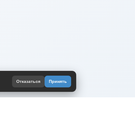
Отказаться
Принять
оекте
юмор интернета в одном месте — в
жении DVPrikol.
ь приложение
 работает на инфраструктуре Timeweb Cloud