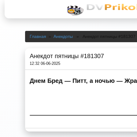
Главная
»
Анекдоты
» Анекдот пятницы #181307
Анекдот пятницы #181307
12:32 06-06-2025
Днем Бред — Питт, а ночью — Жра