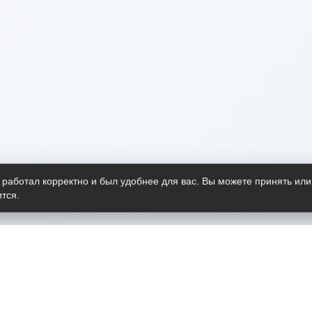
 работал корректно и был удобнее для вас. Вы можете принять или
тся.
Telegram-канал
О пр
Весь 
прило
Открыт
Проект