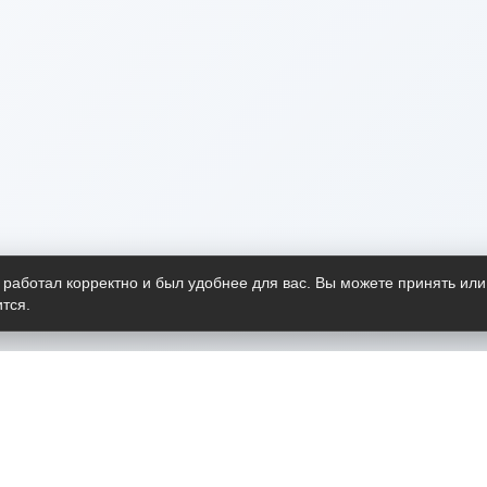
 работал корректно и был удобнее для вас. Вы можете принять или
тся.
Telegram-канал
О пр
Весь 
прило
Открыт
Проект