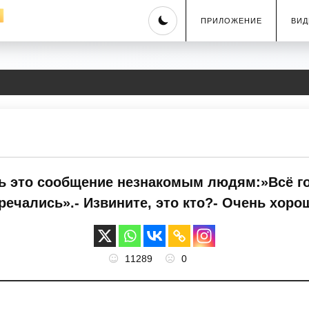
Skip
ПРИЛОЖЕНИЕ
ВИД
to
content
ть это сообщение незнакомым людям:»Всё го
речались».- Извините, это кто?- Очень хоро
11289
0