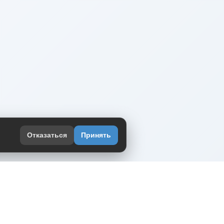
Отказаться
Принять
оекте
юмор интернета в одном месте — в
жении DVPrikol.
ь приложение
 работает на инфраструктуре Timeweb Cloud