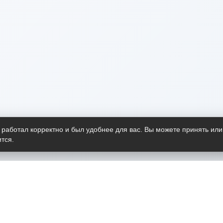
 работал корректно и был удобнее для вас. Вы можете принять или
тся.
Telegram-канал
О пр
Весь 
прило
Открыт
Проект