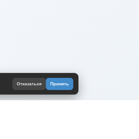
Отказаться
Принять
оекте
юмор интернета в одном месте — в
жении DVPrikol.
ь приложение
 работает на инфраструктуре Timeweb Cloud