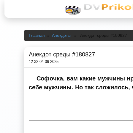
Главная
»
Анекдоты
» Анекдот среды #180827
Анекдот среды #180827
12:32 04-06-2025
— Софочка, вам какие мужчины нра
себе мужчины. Но так сложилось, 