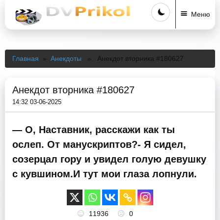
Меню
Главная
»
Анекдоты
» Анекдот вторника #180627
Анекдот вторника #180627
14:32 03-06-2025
— О, Наставник, расскажи как ты
ослеп. От манускриптов?- Я сидел,
созерцал гору и увидел голую девушку
с кувшином.И тут мои глаза лопнули.
11936
0