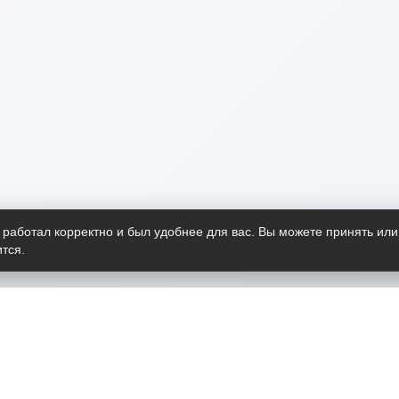
 работал корректно и был удобнее для вас. Вы можете принять или
тся.
Telegram-канал
О пр
Весь 
прило
Открыт
Проект