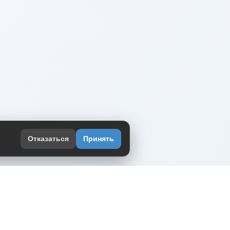
Отказаться
Принять
оекте
юмор интернета в одном месте — в
жении DVPrikol.
ь приложение
 работает на инфраструктуре Timeweb Cloud