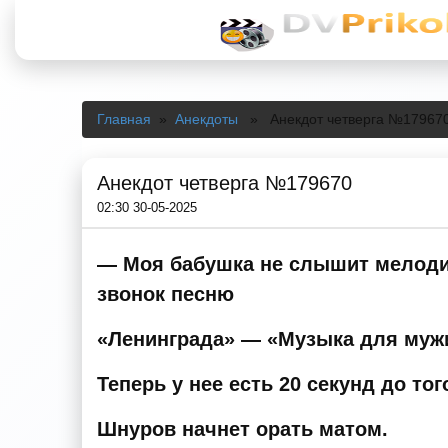
Главная
»
Анекдоты
» Анекдот четверга №17967
Анекдот четверга №179670
02:30 30-05-2025
— Моя бабушка не слышит мелодию 
звонок песню
«Ленинграда» — «Музыка для муж
Теперь у нее есть 20 секунд до того
Шнуров начнет орать матом.