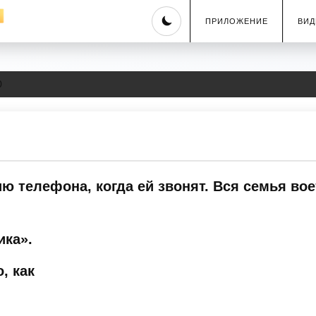
Skip
ПРИЛОЖЕНИЕ
ВИД
to
content
0
телефона, когда ей звонят. Вся семья воет
ика».
, как