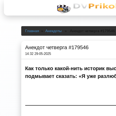
Главная
»
Анекдоты
» Анекдот четверга #179546
Анекдот четверга #179546
14:32 29-05-2025
Как только какой-нить историк выс
подмывает сказать: «Я уже разлюб