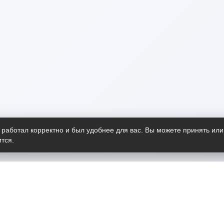
 работал корректно и был удобнее для вас. Вы можете принять или
тся.
Telegram-канал
О пр
Весь 
прило
Открыт
Проект