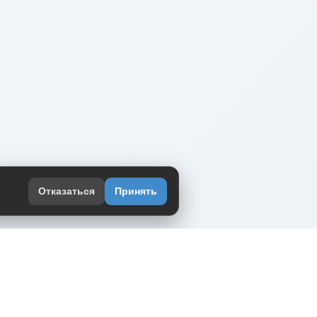
Отказаться
Принять
оекте
юмор интернета в одном месте — в
жении DVPrikol.
ь приложение
 работает на инфраструктуре Timeweb Cloud