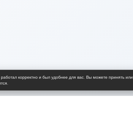
 работал корректно и был удобнее для вас. Вы можете принять или
тся.
Telegram-канал
О пр
Весь 
прило
Открыт
Проект