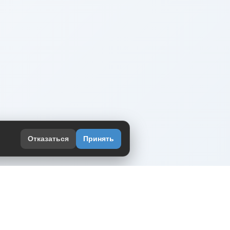
Отказаться
Принять
оекте
юмор интернета в одном месте — в
жении DVPrikol.
ь приложение
 работает на инфраструктуре Timeweb Cloud