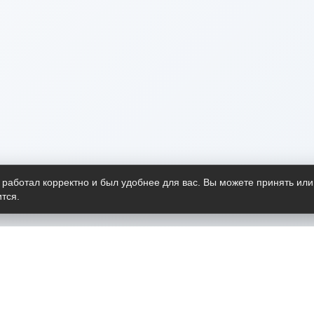
 работал корректно и был удобнее для вас. Вы можете принять или
тся.
Telegram-канал
О пр
Весь 
прило
Открыт
Проект