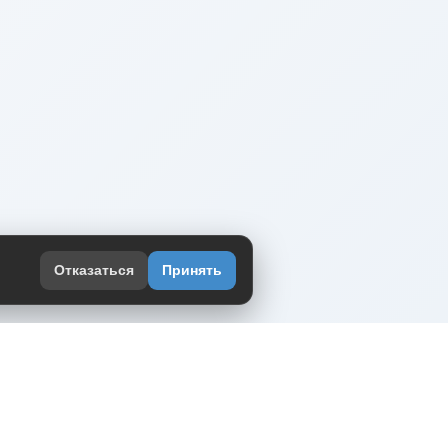
Отказаться
Принять
оекте
юмор интернета в одном месте — в
жении DVPrikol.
ь приложение
 работает на инфраструктуре Timeweb Cloud