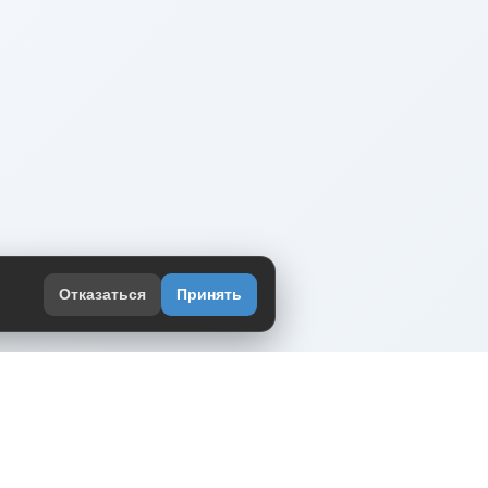
Отказаться
Принять
оекте
юмор интернета в одном месте — в
жении DVPrikol.
ь приложение
 работает на инфраструктуре Timeweb Cloud