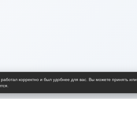
 работал корректно и был удобнее для вас. Вы можете принять или
тся.
Telegram-канал
О пр
Весь 
прило
Открыт
Проект