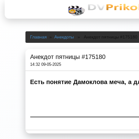
Главная
»
Анекдоты
» Анекдот пятницы #175180
Анекдот пятницы #175180
14:32 09-05-2025
Есть понятие Дамоклова меча, а д