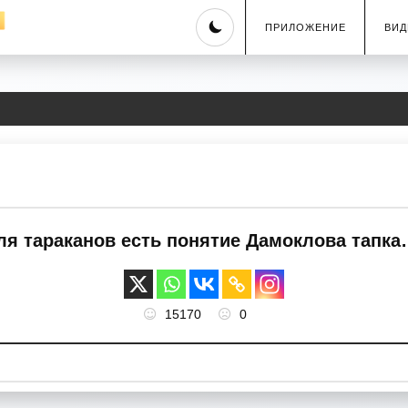
Skip
ПРИЛОЖЕНИЕ
ВИД
to
content
ля тараканов есть понятие Дамоклова тапк
15170
0