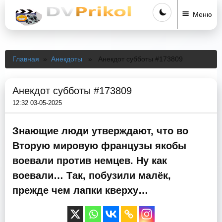
Меню
Главная
»
Анекдоты
» Анекдот субботы #173809
Анекдот субботы #173809
12:32 03-05-2025
Знающие люди утверждают, что во
Вторую мировую французы якобы
воевали против немцев. Ну как
воевали… Так, побузили малёк,
прежде чем лапки кверху…