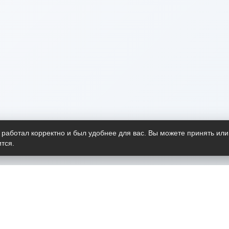
 работал корректно и был удобнее для вас. Вы можете принять или
тся.
Telegram-канал
О пр
Весь 
прило
Открыт
Проект