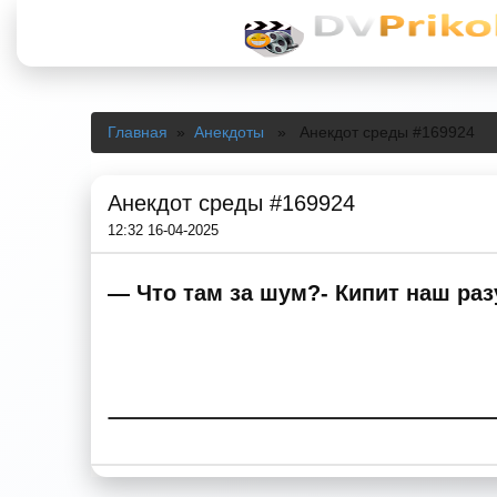
Главная
»
Анекдоты
» Анекдот среды #169924
Анекдот среды #169924
12:32 16-04-2025
— Что там за шум?- Кипит наш раз