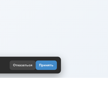
Отказаться
Принять
оекте
юмор интернета в одном месте — в
жении DVPrikol.
ь приложение
 работает на инфраструктуре Timeweb Cloud