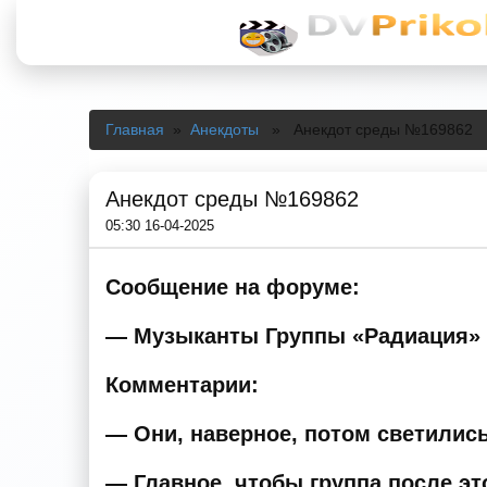
Главная
»
Анекдоты
» Анекдот среды №169862
Анекдот среды №169862
05:30 16-04-2025
Сообщение на форуме:
— Музыканты Группы «Радиация» с
Комментарии:
— Они, наверное, потом светились 
— Главное, чтобы группа после эт