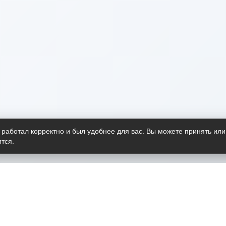
 работал корректно и был удобнее для вас. Вы можете принять или
тся.
Telegram-канал
О пр
Весь 
прило
Открыт
Проект