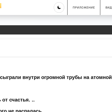
Skip
ПРИЛОЖЕНИЕ
ВИД
to
content
ыграли внутри огромной трубы на атомной
от счастья. ..
ого не распалась…