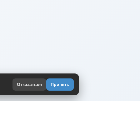
Отказаться
Принять
оекте
юмор интернета в одном месте — в
жении DVPrikol.
ь приложение
 работает на инфраструктуре Timeweb Cloud