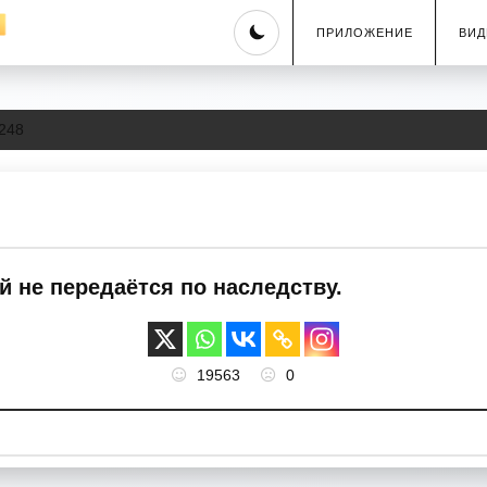
Skip
ПРИЛОЖЕНИЕ
ВИД
to
content
248
 не передаётся по наследству.
19563
0