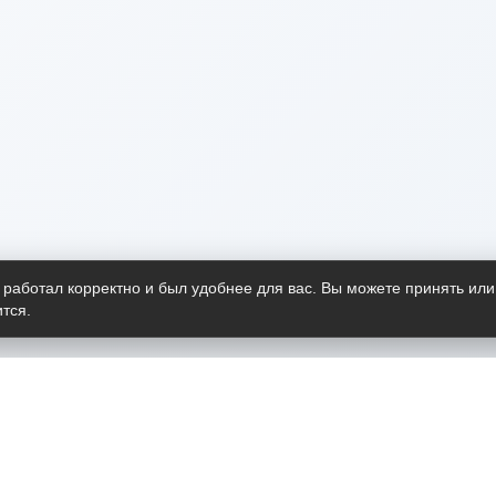
 работал корректно и был удобнее для вас. Вы можете принять или
тся.
Telegram-канал
О пр
Весь 
прило
Открыт
Проект