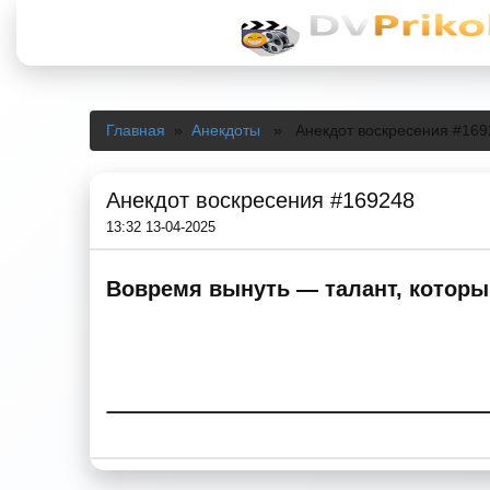
Главная
»
Анекдоты
» Анекдот воскресения #169
Анекдот воскресения #169248
13:32 13-04-2025
Вовремя вынуть — талант, который