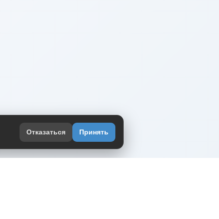
Отказаться
Принять
оекте
юмор интернета в одном месте — в
жении DVPrikol.
ь приложение
 работает на инфраструктуре Timeweb Cloud