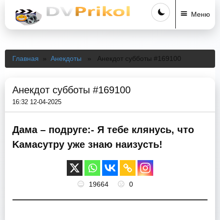
Меню
Главная
»
Анекдоты
» Анекдот субботы #169100
Анекдот субботы #169100
16:32 12-04-2025
Дaмa – подруге:- Я тебе клянусь, что
Kaмacутру уже знаю наизусть!
19664
0